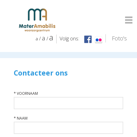
a
a
Foto's
/
/
Volg ons:
a
Inloggen
Contacteer ons
*
VOORNAAM
*
NAAM