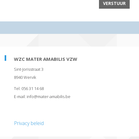
WZC MATER AMABILIS VZW
Sint-Jorisstraat 3
8940
Wervik
Tel:
056 31 14 68
E-mail:
eb.silibama-retam@ofni
Privacy beleid